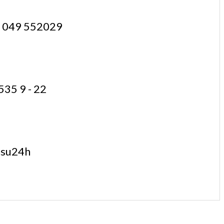
l. 049 552029
535 9 - 22
hsu24h