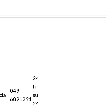
24
h
049
cia
su
6891291
24